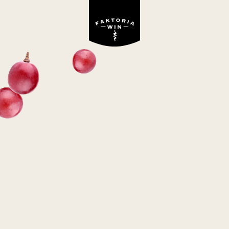
Winne inspiracje
NIEZAWODNY SPOSÓB
NA JESIENNĄ CHANDRĘ
– GRZANE WINO!