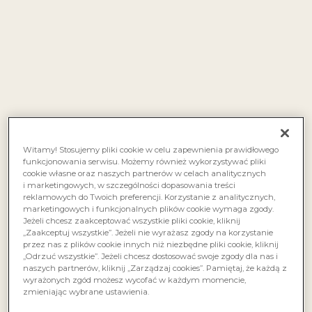
Witamy! Stosujemy pliki cookie w celu zapewnienia prawidłowego
Niestety, wszyscy wiemy co nas czeka w najbliższym
funkcjonowania serwisu. Możemy również wykorzystywać pliki
czasie – nierówne zmagania z zacinającym
cookie własne oraz naszych partnerów w celach analitycznych
i marketingowych, w szczególności dopasowania treści
deszczem, przemoczonym ubraniem i egipskie
reklamowych do Twoich preferencji. Korzystanie z analitycznych,
ciemności już od popołudnia. Z podłą aurą najlepiej
marketingowych i funkcjonalnych plików cookie wymaga zgody.
Jeżeli chcesz zaakceptować wszystkie pliki cookie, kliknij
walczyć ze smakiem, a naszym zdaniem
„Zaakceptuj wszystkie”. Jeżeli nie wyrażasz zgody na korzystanie
najsmaczniejszym antidotum na jesienną chandrę
przez nas z plików cookie innych niż niezbędne pliki cookie, kliknij
„Odrzuć wszystkie”. Jeżeli chcesz dostosować swoje zgody dla nas i
jest aromatyczny grzaniec.
naszych partnerów, kliknij „Zarządzaj cookies”. Pamiętaj, że każdą z
wyrażonych zgód możesz wycofać w każdym momencie,
zmieniając wybrane ustawienia.
Pochodzenie grzańca