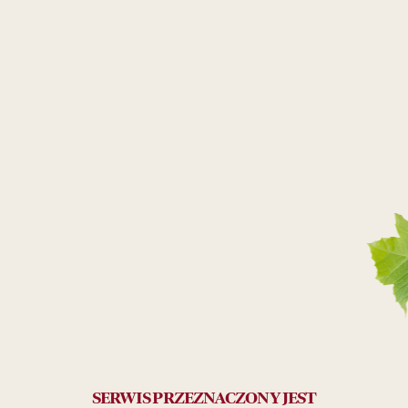
GRZANIEC ZIMOWY KLASYCZNY
17
99
ZŁ
czerwone
słodkie
SPRAWDŹ GDZIE KUPIĆ
Najlepsze wino do grzańca
Jakie wina będą najlepsze do grzańca? Na pewno
SERWIS PRZEZNACZONY JEST