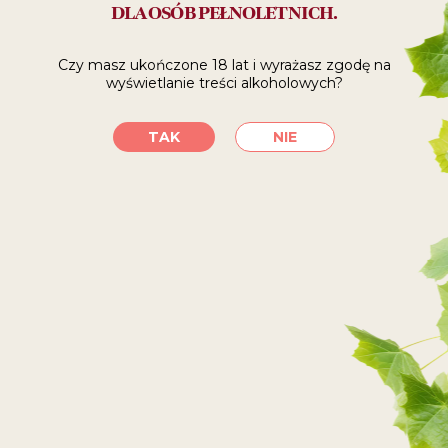
nie te z najwyższej półki cenowej i nie te o bardzo
DLA OSÓB PEŁNOLETNICH.
wysublimowanym bukiecie. Bogactwo przypraw przytłumi
niuanse smakowe wina, nie ma więc sensu sięgać po trunki
o delikatnym smaku, takie jak Pinot Noir lub Gamay.
Czy masz ukończone 18 lat i wyrażasz zgodę
na
Nie bez znaczenia jest również podgrzewanie wina, które
wyświetlanie treści alkoholowych?
powoduje szybkie ulatnianie się jego aromatów, dlatego
idealnym rozwiązaniem będzie dosyć tęgie czerwone wino,
np. blend kilku odmian winogron. Przygotowanie grzanego
TAK
NIE
wina nie wymaga dużego nakładu pracy, ale jeśli jesteście
w wiecznym niedoczasie, to mamy dla Was rozwiązanie
„last minute” – gotowy Grzaniec Zimowy, który należy
jedynie podgrzać, aby cieszyć się jego bogatym aromatem
i cennymi chwilami beztroski w ulubionym towarzystwie.
Kulinarny entourage
Jeżeli serwujecie grzańca do kolacji to świetnie sprawdzi się
w towarzystwie zapiekanek, pieczonych kiełbasek,
wytrawnej tarty z serem i karmelizowaną cebulą lub
z klasycznym duetem wyrazistego sera pleśniowego
i chrupiących krakersów. Gwarantujemy również, że żaden
zmarznięty łasuch nie oprze się drożdżowym bułeczkom
z cynamonem lub korzennym ciastkom, jeśli podacie
do nich gorącego grzańca z miodem.