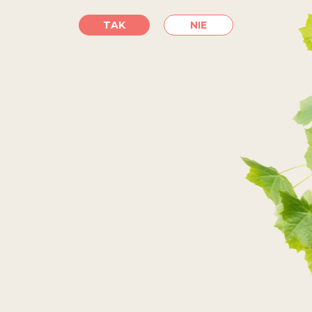
Przygotowanie:
TAK
NIE
Szalotkę, kapary i zielony pieprz wrzucamy do garnka,
zalewamy białym winem i octem, dodajemy miód.
Gotujemy, aż ciecz prawie całkowicie odparuje, a następnie
studzimy. Natkę pietruszki blanszujemy przez 2 minuty
w mocno osolonej wodzie, a potem szybko schładzamy
w lodzie. Wszystko wrzucamy do blendera, dodajemy
100ml przegotowanej wody i 100ml oliwy extra virgin.
Blendujemy na jednolitą masę i przecieramy, aby uzyskać
gładką konsystencję. Gotowe!
Wina Faktorii Win dostępne są na regałach w sieciach
sklepów Delikatesy Centrum, ABC, Groszek, Lewiatan, PSS
Społem oraz w wielu innych punktach na terenie całej
Polski lub online w sklepach internetowych Frisco lub Duży
Ben.
Pij odpowiedzialnie. Wyłącznie dla osób powyżej 18 roku
życia.