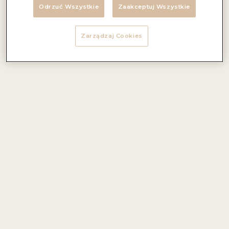
Odrzuć Wszystkie
Zaakceptuj Wszystkie
29
Zarządzaj Cookies
99
ZŁ
białe
wytrawne
SPRAWDŹ GDZIE KUPIĆ
KALAFIOR
Składniki:
260g kalafior
(najlepiej mały kalafior, ale można też
użyć większego)
60ml wegańskie brązowe masło
(np. z Sulenczyna)