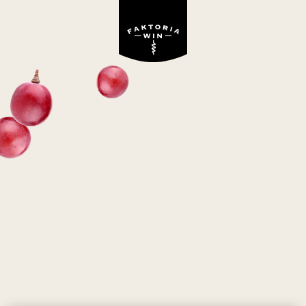
Winne inspiracje
PRZEPIS NA KALAFIOR
Z SALSA VERDE