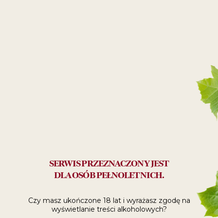
20ml oliwa extra virgin
Przygotowanie:
Kalafior obierz z liści, a jeśli jest większy, podziel na pół.
Mocz przez 10-15 minut w wodzie, a następnie gotuj
w osolonej wodzie przez 10 minut w temperaturze 100°C.
Po blanszowaniu schłodź w wodzie z lodem. Na patelni
rozgrzej oliwę i obsmaż kalafior, nadając mu złocisty kolor.
Na końcu dodaj wegańskie brązowe masło, pozwól mu się
rozpuścić, by nadać potrawie karmelizowanego smaku.
SALSA VERDE
Składniki:
160g natki pietruszki
100g szalotki
100ml wina białego
SERWIS PRZEZNACZONY JEST
50g odsączonych kaparów
DLA OSÓB PEŁNOLETNICH.
10g zielonego pieprzu
30g białego octu winnego
50g miodu
Czy masz ukończone 18 lat i wyrażasz zgodę
na
100g wody
wyświetlanie treści alkoholowych?
100g oliwy extra virgin