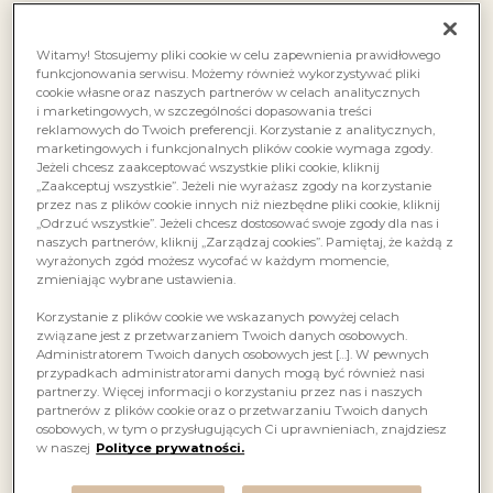
Witamy! Stosujemy pliki cookie w celu zapewnienia prawidłowego
funkcjonowania serwisu. Możemy również wykorzystywać pliki
cookie własne oraz naszych partnerów w celach analitycznych
i marketingowych, w szczególności dopasowania treści
reklamowych do Twoich preferencji. Korzystanie z analitycznych,
marketingowych i funkcjonalnych plików cookie wymaga zgody.
Wegetariański pomysł na kalafior
Jeżeli chcesz zaakceptować wszystkie pliki cookie, kliknij
„Zaakceptuj wszystkie”. Jeżeli nie wyrażasz zgody na korzystanie
przez nas z plików cookie innych niż niezbędne pliki cookie, kliknij
Kalafior to jedno z tych warzyw, które w kuchni mogą
„Odrzuć wszystkie”. Jeżeli chcesz dostosować swoje zgody dla nas i
zaskoczyć swoją wszechstronnością. Choć często
naszych partnerów, kliknij „Zarządzaj cookies”. Pamiętaj, że każdą z
traktowany jest jako dodatek, to w rzeczywistości może
wyrażonych zgód możesz wycofać w każdym momencie,
stać się głównym bohaterem dania, tuż obok Old Tbilisi
zmieniając wybrane ustawienia.
Rkatsiteli. Dziś Marcin serwuje prosty przepis na kalafior
z salsą verde, który zachwyca swoją prostotą
Korzystanie z plików cookie we wskazanych powyżej celach
i wegetariańskim charakterem.
związane jest z przetwarzaniem Twoich danych osobowych.
Administratorem Twoich danych osobowych jest […]. W pewnych
przypadkach administratorami danych mogą być również nasi
partnerzy. Więcej informacji o korzystaniu przez nas i naszych
partnerów z plików cookie oraz o przetwarzaniu Twoich danych
osobowych, w tym o przysługujących Ci uprawnieniach, znajdziesz
w naszej
Polityce prywatności.
OLD TBILISI RKATSITELI