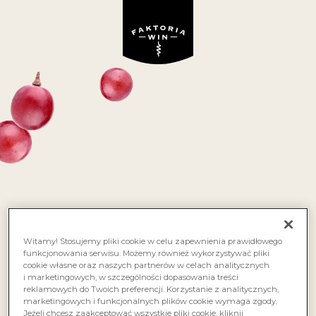
Winne inspiracje
KUP ULUBIONE WINO
NA FRISCO.PL!
Witamy! Stosujemy pliki cookie w celu zapewnienia prawidłowego
funkcjonowania serwisu. Możemy również wykorzystywać pliki
cookie własne oraz naszych partnerów w celach analitycznych
i marketingowych, w szczególności dopasowania treści
reklamowych do Twoich preferencji. Korzystanie z analitycznych,
marketingowych i funkcjonalnych plików cookie wymaga zgody.
Jeżeli chcesz zaakceptować wszystkie pliki cookie, kliknij