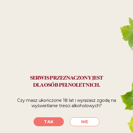
na której znajdziecie fachowe porady i rekomendacje.
Jesteśmy pewni, że pomogą Wam one w wyborze
najlepszego wina, niezależnie czy szukacie idealnego
prezentu, odpowiedniej oprawy na przyjęcie, czy po prostu,
aromatycznego kieliszka wina na relaksacyjny wieczór przy
dobrej książce lub filmie.
Na Frisco nasze wina zadowolą Was nie tylko znakomitym
smakiem, ale także atrakcyjną ceną! Znajdziecie tam wiele
cyklicznych promocji. Warto zatem zaglądać na stronę
i polować na apetyczne okazje.
Życzymy przyjemnych zakupów!
SERWIS PRZEZNACZONY JEST
DLA OSÓB PEŁNOLETNICH.
Poprzedni artykuł
Czy masz ukończone 18 lat i wyrażasz zgodę
na
wyświetlanie treści alkoholowych?
WYTRAWNY
PREZENT DLA
TAK
NIE
BABCI I DZIADKA