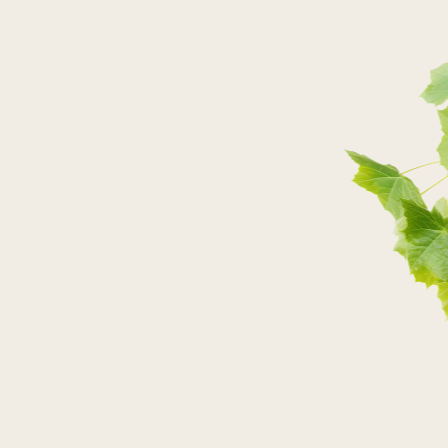
Następny artykuł
MUSUJĄCY
KARNAWAŁ
ODWIEDŹ NAS
W SOCIAL MEDIACH!
Odwiedź kanały Faktorii Win w social mediach i znajdź
najlepsze winno-kulinarne inspiracje!