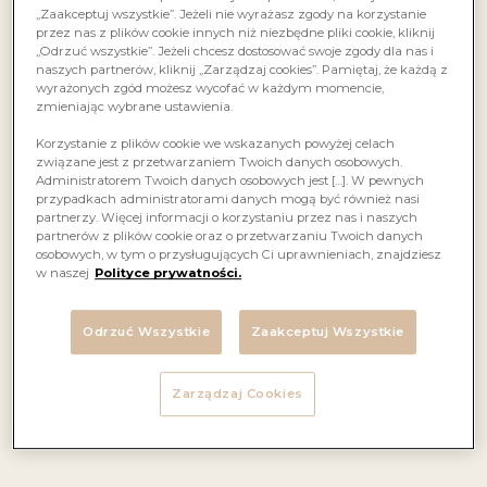
„Zaakceptuj wszystkie”. Jeżeli nie wyrażasz zgody na korzystanie
przez nas z plików cookie innych niż niezbędne pliki cookie, kliknij
„Odrzuć wszystkie”. Jeżeli chcesz dostosować swoje zgody dla nas i
naszych partnerów, kliknij „Zarządzaj cookies”. Pamiętaj, że każdą z
wyrażonych zgód możesz wycofać w każdym momencie,
zmieniając wybrane ustawienia.
Korzystanie z plików cookie we wskazanych powyżej celach
związane jest z przetwarzaniem Twoich danych osobowych.
Znów łączymy siły z frisco.pl – stronie,
Administratorem Twoich danych osobowych jest […]. W pewnych
na której znajdziecie szeroką ofertę naszych
przypadkach administratorami danych mogą być również nasi
aromatycznych, bogatych w smak trunków.
partnerzy. Więcej informacji o korzystaniu przez nas i naszych
partnerów z plików cookie oraz o przetwarzaniu Twoich danych
A to wszystko w zasięgu, zaledwie, kilku kliknięć!
osobowych, w tym o przysługujących Ci uprawnieniach, znajdziesz
w naszej
Polityce prywatności.
Frisco działa na terenie całej Warszawy, dostarczając Wam
wino pod same drzwi.
Odrzuć Wszystkie
Zaakceptuj Wszystkie
Możecie więc zapomnieć o staniu w niekończących się
korkach i długich kolejkach w sklepie. Wystarczy,
że wejdziecie na frisco.pl, by móc cieszyć się swoim
Zarządzaj Cookies
ulubionym winem bez wychodzenia z domu!
Dodatkowo, wina dostępne na Frisco są oznaczone
na naszej stronie –
www.faktoriawin.pl
–