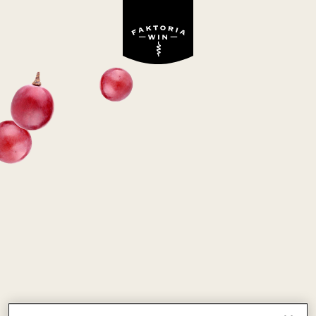
VOLUNTE VINO BIANCO
białe, wytrawne
Włochy
hiszpański blend biały