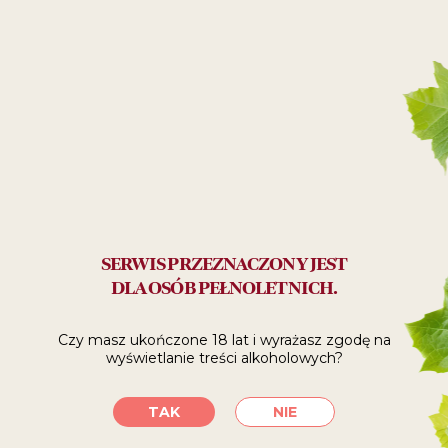
21
99
ZŁ
Polecane:
na spotkanie z przyjaciółmi
SERWIS PRZEZNACZONY JEST
SPRAWDŹ, GDZIE
DLA OSÓB PEŁNOLETNICH.
KUPIĆ
Czy masz ukończone 18 lat i wyrażasz zgodę
na
wyświetlanie treści alkoholowych?
SKLEPY INTERNETOWE
TAK
NIE