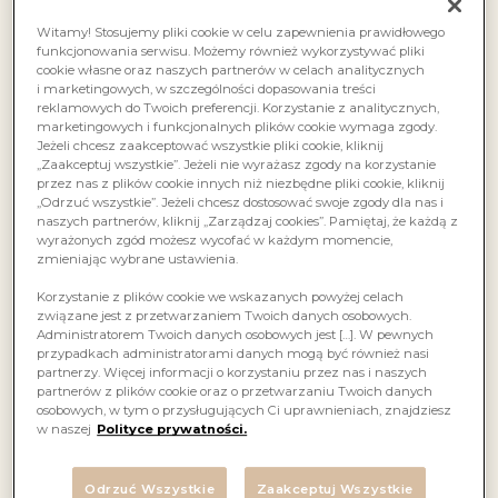
Witamy! Stosujemy pliki cookie w celu zapewnienia prawidłowego
funkcjonowania serwisu. Możemy również wykorzystywać pliki
cookie własne oraz naszych partnerów w celach analitycznych
i marketingowych, w szczególności dopasowania treści
reklamowych do Twoich preferencji. Korzystanie z analitycznych,
marketingowych i funkcjonalnych plików cookie wymaga zgody.
Jeżeli chcesz zaakceptować wszystkie pliki cookie, kliknij
„Zaakceptuj wszystkie”. Jeżeli nie wyrażasz zgody na korzystanie
przez nas z plików cookie innych niż niezbędne pliki cookie, kliknij
„Odrzuć wszystkie”. Jeżeli chcesz dostosować swoje zgody dla nas i
naszych partnerów, kliknij „Zarządzaj cookies”. Pamiętaj, że każdą z
wyrażonych zgód możesz wycofać w każdym momencie,
zmieniając wybrane ustawienia.
Korzystanie z plików cookie we wskazanych powyżej celach
związane jest z przetwarzaniem Twoich danych osobowych.
Administratorem Twoich danych osobowych jest […]. W pewnych
przypadkach administratorami danych mogą być również nasi
partnerzy. Więcej informacji o korzystaniu przez nas i naszych
partnerów z plików cookie oraz o przetwarzaniu Twoich danych
osobowych, w tym o przysługujących Ci uprawnieniach, znajdziesz
w naszej
Polityce prywatności.
Odrzuć Wszystkie
Zaakceptuj Wszystkie