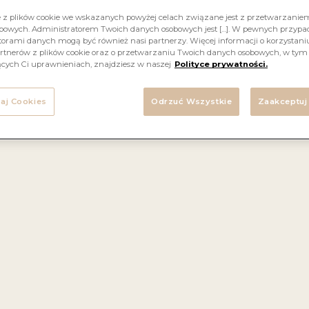
e z plików cookie we wskazanych powyżej celach związane jest z przetwarzani
bowych. Administratorem Twoich danych osobowych jest […]. W pewnych przyp
orami danych mogą być również nasi partnerzy. Więcej informacji o korzystaniu
rtnerów z plików cookie oraz o przetwarzaniu Twoich danych osobowych, w tym
ących Ci uprawnieniach, znajdziesz w naszej
Polityce prywatności.
no Vite Mia jest wytwarzane wyłącznie z autochtoniczn
ian Negroamaro i Zinfandel, lokalnie znanych jako Primit
aj Cookies
Odrzuć Wszystkie
Zaakceptuj
owiących kwintesencję włoskiej Puglii. Obszar ten jest 
łożonym pomiędzy dwoma morzami, gdzie rolnicy od po
0 lat używają techniki uprawy alberello, oznaczającej „
o”. Metoda ta sprawia, że winorośl osiąga niewielkie roz
ozwala zoptymalizować wchłanianie przez rośliny wszys
dników odżywczych, a tym samym zapewnia najwyższą j
w w gorącym śródziemnomorskim klimacie. To wino o p
łonecznej barwie oraz intensywnie owocowym i kwiatow
kiecie. W jego smaku można wyczuć dobrze zrównoważ
słodycz z przyjemnie owocowym finiszem. Ze względu
ogactwo owocowych smaków i aromatów idealnie sprawdz
jako prezent.