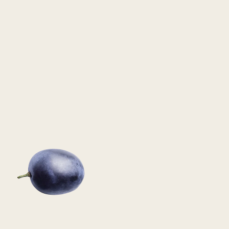
W SOCIAL M
Odwiedź kanały Faktorii Win w
i znajdź najlepsze winno-kulin
Polityka prywatności
Winne inspiracje
© 2026 Faktoria Win