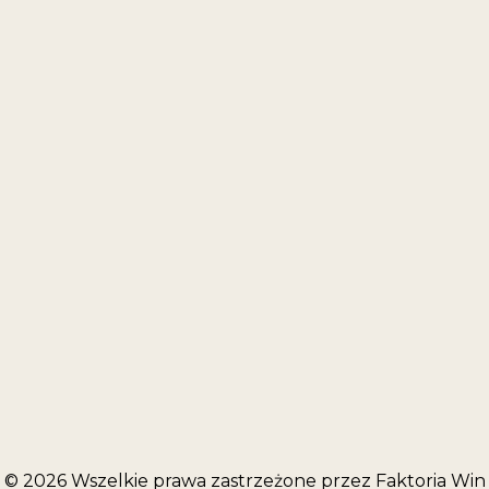
EDIACH!
 social mediach
arne inspiracje!
© 2026 Wszelkie prawa zastrzeżone przez Faktoria Win