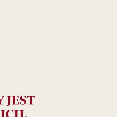
 JEST
ICH.