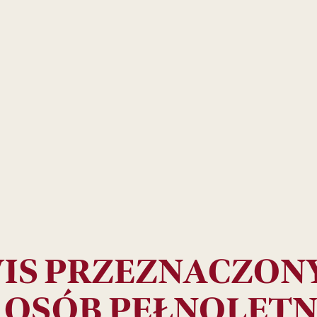
Aromaty i nuty smakowe:
nuty smakowe: dojrzałe owoce
34
99
ZŁ
IS PRZEZNACZONY
 OSÓB PEŁNOLETN