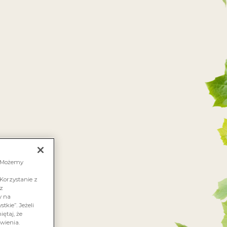
FAKTORIAWINALACARTE.PL
 JESTEŚMY
ZGRANA PARA
KONTAKT
IC
. Możemy
Korzystanie z
sz
y na
tkie”. Jeżeli
ętaj, że
wienia.