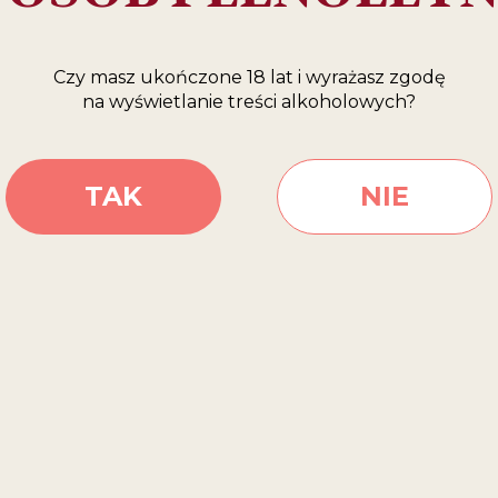
Polecane:
na prezent
Czy masz ukończone 18 lat i wyrażasz zgodę
na wyświetlanie treści alkoholowych?
RAWDŹ, GDZIE KU
TAK
NIE
SKLEPY INTERNETOWE
EPU
PRZEJDŹ DO SKLEPU
PRZEJDŹ DO SKLEPU
PR