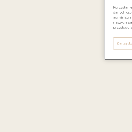
Korzystani
danych oso
administrat
naszych pa
przysługuj
Wi
odm
Zarządz
stan
po
200
drzew
co p
skła
plonó
s
bu
na b