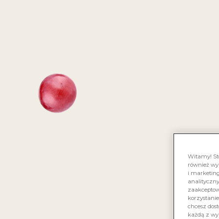
KONKU
V
Witamy! St
również wy
i marketing
analityczn
zaakceptowa
korzystanie
chcesz dost
każdą z wy