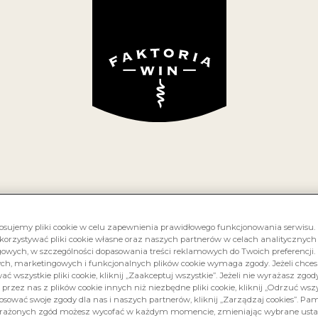
RS
O NAS
KOLEKCJA WIN
GRAPE TALK
GDZIE
Wino niedostępne w ofercie Faktoria Win
ITE MIA ORGAN
białe, wytrawne
osujemy pliki cookie w celu zapewnienia prawidłowego funkcjonowania serwisu
korzystywać pliki cookie własne oraz naszych partnerów w celach analitycznych
owych, w szczególności dopasowania treści reklamowych do Twoich preferencji. 
ych, marketingowych i funkcjonalnych plików cookie wymaga zgody. Jeżeli chce
ć wszystkie pliki cookie, kliknij „Zaakceptuj wszystkie”. Jeżeli nie wyrażasz zgod
 przez nas z plików cookie innych niż niezbędne pliki cookie, kliknij „Odrzuć wszys
osować swoje zgody dla nas i naszych partnerów, kliknij „Zarządzaj cookies”. Pami
Włochy
-
rażonych zgód możesz wycofać w każdym momencie, zmieniając wybrane usta