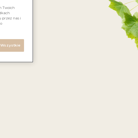
em Twoich
adkach
 przez nas i
 o
ych
ivo,
 Wszystkie
lądem
nad
małe
miary,
tkich
akość
ięknej
ym
oną
i się