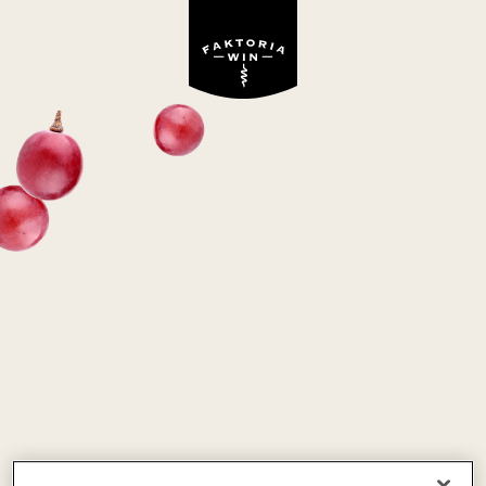
Wino niedostępne w ofercie Faktoria Win
THE TAPAS
COLLECTION MOSCATO
białe, słodkie
Hiszpania