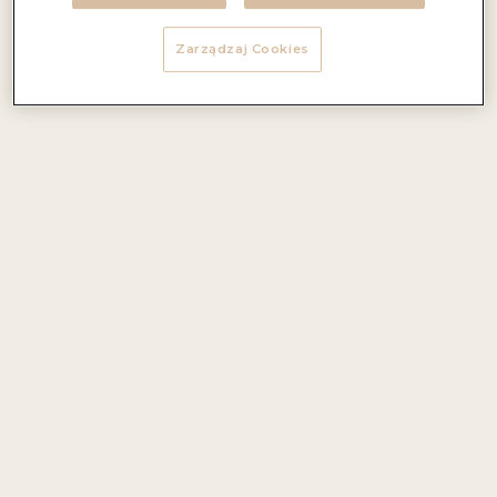
Zarządzaj Cookies
Wino The Tapas Collection Moscato charakteryzuje
jasnosłomkowy kolor. W nosie wyczuwalny jest aromat
akacji oraz dojrzałych żółtych owoców. Na podniebieniu
wino jest pełne aromatów jabłek oraz cytrusów.
Aromaty i nuty smakowe:
nuty smakowe: żółte owoce
Foodpairing