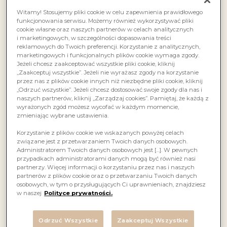
Witamy! Stosujemy pliki cookie w celu zapewnienia prawidłowego
funkcjonowania serwisu. Możemy również wykorzystywać pliki
cookie własne oraz naszych partnerów w celach analitycznych
i marketingowych, w szczególności dopasowania treści
reklamowych do Twoich preferencji. Korzystanie z analitycznych,
marketingowych i funkcjonalnych plików cookie wymaga zgody.
Jeżeli chcesz zaakceptować wszystkie pliki cookie, kliknij
„Zaakceptuj wszystkie”. Jeżeli nie wyrażasz zgody na korzystanie
przez nas z plików cookie innych niż niezbędne pliki cookie, kliknij
„Odrzuć wszystkie”. Jeżeli chcesz dostosować swoje zgody dla nas i
naszych partnerów, kliknij „Zarządzaj cookies”. Pamiętaj, że każdą z
wyrażonych zgód możesz wycofać w każdym momencie,
zmieniając wybrane ustawienia.
Korzystanie z plików cookie we wskazanych powyżej celach
związane jest z przetwarzaniem Twoich danych osobowych.
Administratorem Twoich danych osobowych jest […]. W pewnych
przypadkach administratorami danych mogą być również nasi
partnerzy. Więcej informacji o korzystaniu przez nas i naszych
partnerów z plików cookie oraz o przetwarzaniu Twoich danych
osobowych, w tym o przysługujących Ci uprawnieniach, znajdziesz
w naszej
Polityce prywatności.
Odrzuć Wszystkie
Zaakceptuj Wszystkie