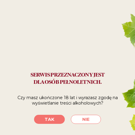
Owoce Morza
39
99
ZŁ
SERWIS PRZEZNACZONY JEST
SPRAWDŹ, GDZIE
DLA OSÓB PEŁNOLETNICH.
KUPIĆ
Czy masz ukończone 18 lat i wyrażasz zgodę
na
wyświetlanie treści alkoholowych?
SKLEPY INTERNETOWE
TAK
NIE