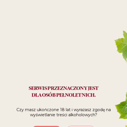
nuty smakowe: mineralne
38
99
ZŁ
Polecane:
z przyjaciółmi
SERWIS PRZEZNACZONY JEST
DLA OSÓB PEŁNOLETNICH.
SPRAWDŹ, GDZIE
Czy masz ukończone 18 lat i wyrażasz zgodę
na
wyświetlanie treści alkoholowych?
KUPIĆ