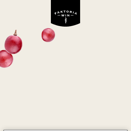
Wino niedostępne w ofercie Faktoria Win
SZOLLOSI SAUVIGNON
BLANC
białe, wytrawne
Węgry
Sauvignon Blanc