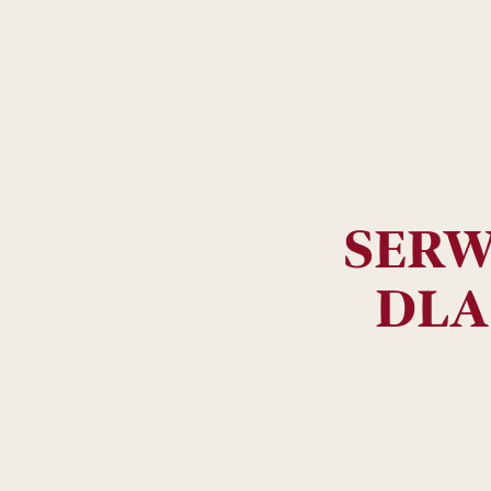
SERW
SP
DLA