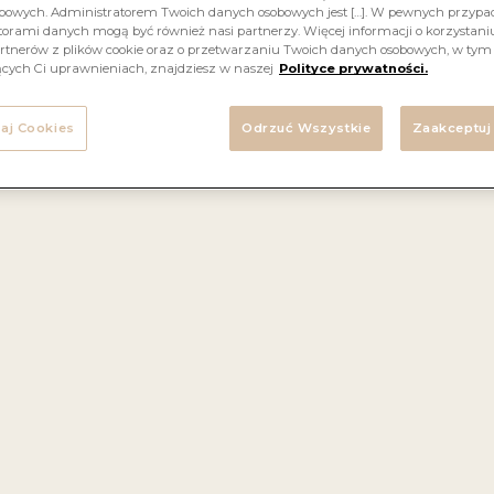
bowych. Administratorem Twoich danych osobowych jest […]. W pewnych przyp
orami danych mogą być również nasi partnerzy. Więcej informacji o korzystaniu
rtnerów z plików cookie oraz o przetwarzaniu Twoich danych osobowych, w tym
ących Ci uprawnieniach, znajdziesz w naszej
Polityce prywatności.
Sophia Frizzante to musujący napój winny o owocowym
harakterze. Urzeka orzeźwiającymi bąbelkami i soczyst
aj Cookies
Odrzuć Wszystkie
Zaakceptuj
iem arbuza, tworząc rześką i lekką kompozycję. Polecam
dobrze schłodzone!
Aromaty i nuty smakowe:
arbuz