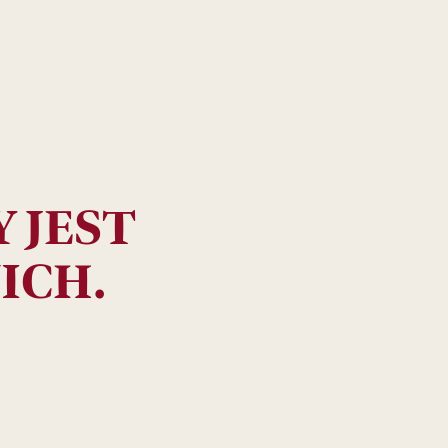
 JEST
PIĆ
ICH.