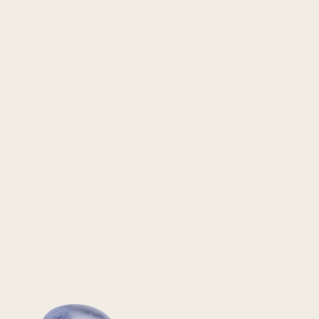
ODWIEDŹ
W SOCIAL M
Odwiedź kanały Faktorii Win w
i znajdź najlepsze winno-kulin