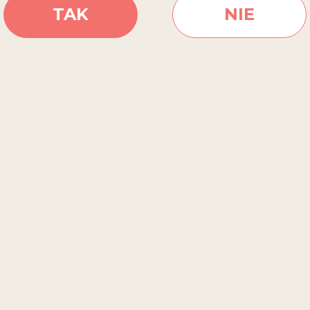
TAK
NIE
EPU
PRZEJDŹ DO SKLEPU
PRZEJDŹ DO SKLEPU
PR
SKLEPY STACJONARNE
SPRAWDŹ GDZIE KUPIĆ WINO