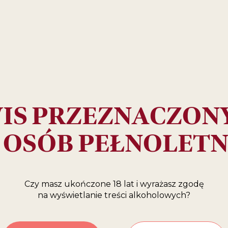
18,99 zł
ZŁ
IS PRZEZNACZONY
RAWDŹ, GDZIE KU
 OSÓB PEŁNOLETN
SKLEPY INTERNETOWE
Czy masz ukończone 18 lat i wyrażasz zgodę
na wyświetlanie treści alkoholowych?