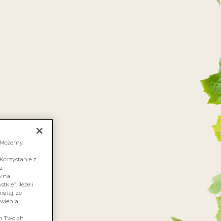
FAKTORIAWINALACARTE.PL
 JESTEŚMY
ZGRANA PARA
KONTAKT
NTE
. Możemy
Korzystanie z
sz
y na
tkie”. Jeżeli
ętaj, że
wienia.
em Twoich