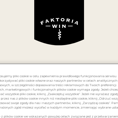
RS
O NAS
KOLEKCJA WIN
GRAPE TALK
GDZIE
PHIA FRIZZA
ARBUZ
osujemy pliki cookie w celu zapewnienia prawidłowego funkcjonowania serwisu
korzystywać pliki cookie własne oraz naszych partnerów w celach analitycznych
różowe, słodkie
owych, w szczególności dopasowania treści reklamowych do Twoich preferencji. 
ych, marketingowych i funkcjonalnych plików cookie wymaga zgody. Jeżeli chce
ć wszystkie pliki cookie, kliknij „Zaakceptuj wszystkie”. Jeżeli nie wyrażasz zgod
 przez nas z plików cookie innych niż niezbędne pliki cookie, kliknij „Odrzuć wszys
osować swoje zgody dla nas i naszych partnerów, kliknij „Zarządzaj cookies”. Pami
rażonych zgód możesz wycofać w każdym momencie, zmieniając wybrane usta
e z plików cookie we wskazanych powyżej celach związane jest z przetwarzani