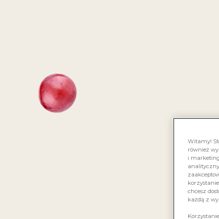
KONKU
SO
Witamy! St
również wy
i marketing
analityczn
zaakceptowa
korzystanie
chcesz dost
każdą z wy
Korzystani