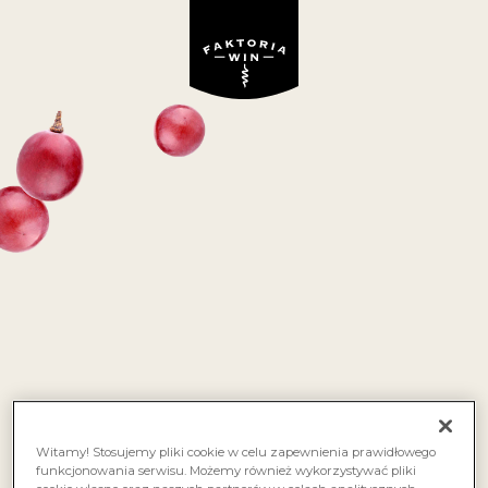
Wino niedostępne w ofercie Faktoria Win
SOFFIO PROSECCO
białe, półwytrawne
Witamy! Stosujemy pliki cookie w celu zapewnienia prawidłowego
funkcjonowania serwisu. Możemy również wykorzystywać pliki