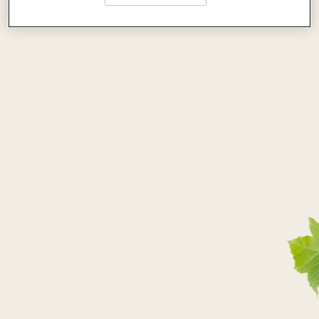
Aromaty i nuty smakowe:
34
99
ZŁ
SPRAWDŹ, GDZIE
KUPIĆ
SKLEPY INTERNETOWE