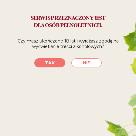
SERWIS PRZEZNACZONY JEST
DLA OSÓB PEŁNOLETNICH.
Czy masz ukończone 18 lat i wyrażasz zgodę
na
PRZEJDŹ DO SKLEPU
PRZEJDŹ DO SKLEPU
wyświetlanie treści alkoholowych?
TAK
NIE
PRZEJDŹ DO SKLEPU
PRZEJDŹ DO SKLEPU
SKLEPY STACJONARNE