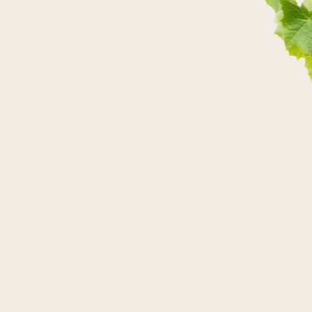
SPRAWDŹ GDZIE KUPIĆ WINO
ODWIEDŹ NAS
W SOCIAL MEDIACH!
Odwiedź kanały Faktorii Win w social mediach i znajdź
najlepsze winno-kulinarne inspiracje!