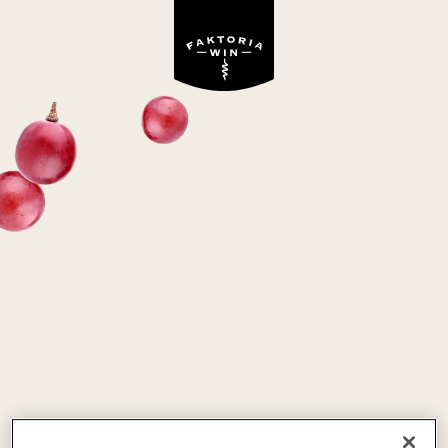
Wino niedostępne w ofercie Faktoria Win
PATA NEGRA RIOJA
czerwone, wytrawne
Hiszpania
Tempranillo