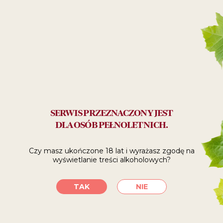
ZŁ
Polecane:
z przyjaciółmi
SPRAWDŹ, GDZIE
SERWIS PRZEZNACZONY JEST
DLA OSÓB PEŁNOLETNICH.
KUPIĆ
Czy masz ukończone 18 lat i wyrażasz zgodę
na
wyświetlanie treści alkoholowych?
SKLEPY INTERNETOWE
TAK
NIE