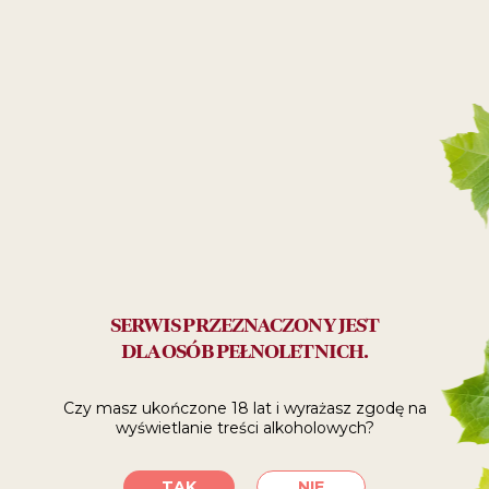
Aperitif
29
99
ZŁ
Polecane:
na prezent
SERWIS PRZEZNACZONY JEST
DLA OSÓB PEŁNOLETNICH.
SPRAWDŹ, GDZIE
Czy masz ukończone 18 lat i wyrażasz zgodę
na
KUPIĆ
wyświetlanie treści alkoholowych?
TAK
NIE