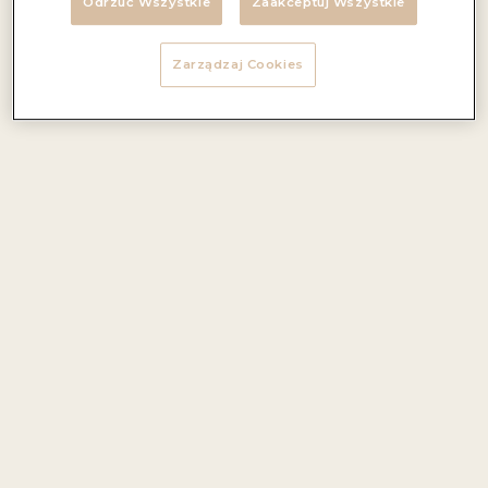
Odrzuć Wszystkie
Zaakceptuj Wszystkie
Zarządzaj Cookies
Lekkie, eleganckie wino o cytrynowym kolorze i subtelnie
wyważonej kwasowości. Na bukiet aromatów tego
półsłodkiego wina składają się nuty owoców tropikalnych
oraz delikatne nuty kwiatowe. Najlepsze na aperitif.
Aromaty i nuty smakowe:
nuty smakowe: kwiatowe
Foodpairing