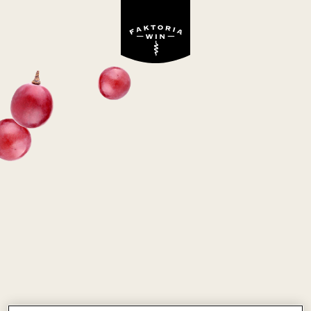
Wino niedostępne w ofercie Faktoria Win
PASSATEMPO
białe, półsłodkie
Portugalia