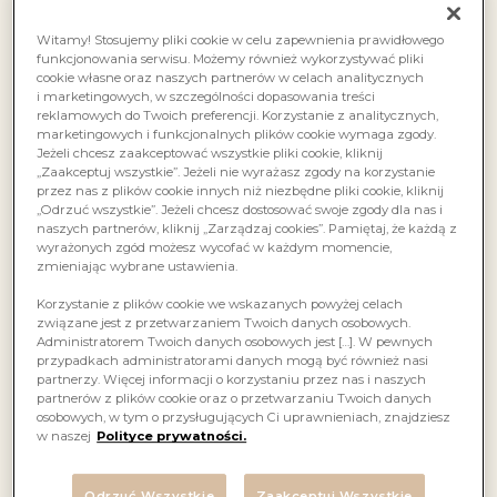
Witamy! Stosujemy pliki cookie w celu zapewnienia prawidłowego
funkcjonowania serwisu. Możemy również wykorzystywać pliki
cookie własne oraz naszych partnerów w celach analitycznych
i marketingowych, w szczególności dopasowania treści
reklamowych do Twoich preferencji. Korzystanie z analitycznych,
marketingowych i funkcjonalnych plików cookie wymaga zgody.
Jeżeli chcesz zaakceptować wszystkie pliki cookie, kliknij
„Zaakceptuj wszystkie”. Jeżeli nie wyrażasz zgody na korzystanie
przez nas z plików cookie innych niż niezbędne pliki cookie, kliknij
„Odrzuć wszystkie”. Jeżeli chcesz dostosować swoje zgody dla nas i
naszych partnerów, kliknij „Zarządzaj cookies”. Pamiętaj, że każdą z
wyrażonych zgód możesz wycofać w każdym momencie,
zmieniając wybrane ustawienia.
Korzystanie z plików cookie we wskazanych powyżej celach
związane jest z przetwarzaniem Twoich danych osobowych.
Administratorem Twoich danych osobowych jest […]. W pewnych
przypadkach administratorami danych mogą być również nasi
partnerzy. Więcej informacji o korzystaniu przez nas i naszych
partnerów z plików cookie oraz o przetwarzaniu Twoich danych
osobowych, w tym o przysługujących Ci uprawnieniach, znajdziesz
w naszej
Polityce prywatności.
Odrzuć Wszystkie
Zaakceptuj Wszystkie