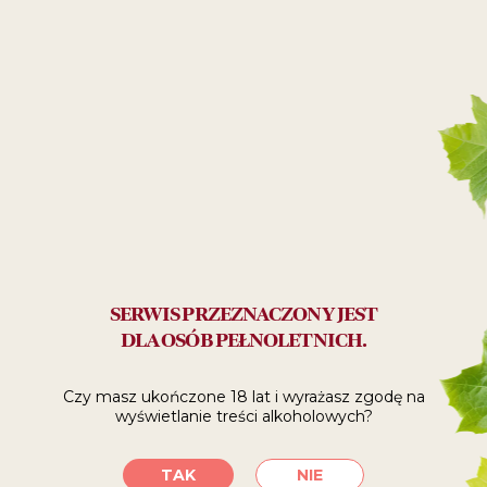
Ryby
Owoce Morza
34
99
ZŁ
Polecane:
na prezent
SERWIS PRZEZNACZONY JEST
DLA OSÓB PEŁNOLETNICH.
SPRAWDŹ, GDZIE
Czy masz ukończone 18 lat i wyrażasz zgodę
na
KUPIĆ
wyświetlanie treści alkoholowych?
TAK
NIE