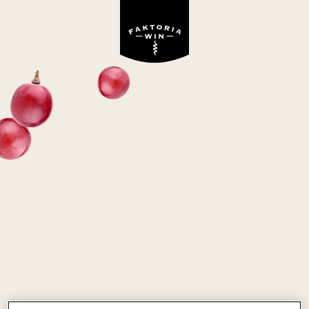
ODULIN RIBOLLA
GIALLA
białe, wytrawne
Włochy
Ribolla Gialla