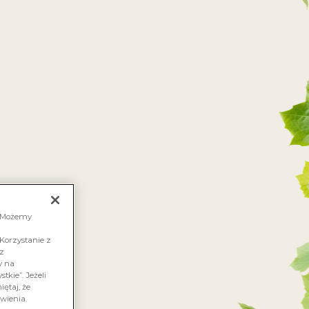
FAKTORIAWINALACARTE.PL
 JESTEŚMY
ZGRANA PARA
KONTAKT
LIA
. Możemy
Korzystanie z
sz
y na
tkie”. Jeżeli
ętaj, że
wienia.