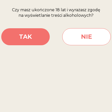
zyn potasu
Energy (kcal)
Czy masz ukończone 18 lat i wyrażasz zgodę
Fat
RAWDŹ, GDZIE KU
na wyświetlanie treści alkoholowych?
of which Satu
Carbo-hydrat
of which Suga
TAK
NIE
Protein
SKLEPY INTERNETOWE
Salt
EPU
PRZEJDŹ DO SKLEPU
PRZEJDŹ DO SKLEPU
PR
SKLEPY STACJONARNE