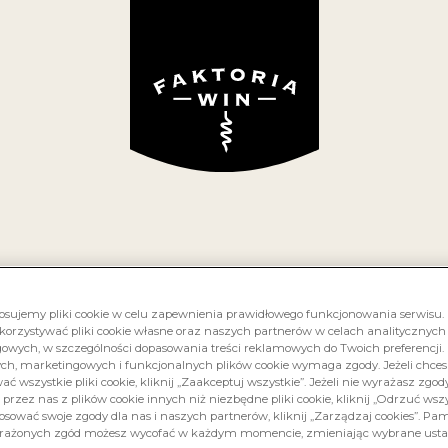
RS
O NAS
KOLEKCJA WIN
GRAPE TALK
GDZIE
MBRUSCO EMI
czerwone, półsłodkie
osujemy pliki cookie w celu zapewnienia prawidłowego funkcjonowania serwisu
korzystywać pliki cookie własne oraz naszych partnerów w celach analitycznych
owych, w szczególności dopasowania treści reklamowych do Twoich preferencji. 
ych, marketingowych i funkcjonalnych plików cookie wymaga zgody. Jeżeli chce
Włochy
Lambrusco
ć wszystkie pliki cookie, kliknij „Zaakceptuj wszystkie”. Jeżeli nie wyrażasz zgod
 przez nas z plików cookie innych niż niezbędne pliki cookie, kliknij „Odrzuć wszys
osować swoje zgody dla nas i naszych partnerów, kliknij „Zarządzaj cookies”. Pami
rażonych zgód możesz wycofać w każdym momencie, zmieniając wybrane usta