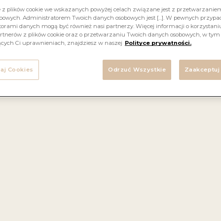
e z plików cookie we wskazanych powyżej celach związane jest z przetwarzani
bowych. Administratorem Twoich danych osobowych jest […]. W pewnych przyp
brusco to popularne, delikatnie musujące wino pochod
orami danych mogą być również nasi partnerzy. Więcej informacji o korzystaniu
 północnych Włoch. W przeciwieństwie do szampana, je
rtnerów z plików cookie oraz o przetwarzaniu Twoich danych osobowych, w tym
ących Ci uprawnieniach, znajdziesz w naszej
Polityce prywatności.
odukowane metodą Charmata, co oznacza, że ostatnia f
ermentacji odbywa się w szczelnych kadziach. Lambrus
staje z czerwonych winogron dojrzewających w słonec
aj Cookies
Odrzuć Wszystkie
Zaakceptuj
ęści regionu Reggio Emilia. W smaku i zapachu wyczuwa
erwone owoce, takie jak truskawki, maliny czy wiśnie. Win
intensywne w smaku, z długim finiszem.
Aromaty i nuty smakowe:
truskawka, malina, wiśnia