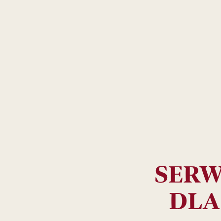
SERW
DLA
Skład
winogrona, mcr, g