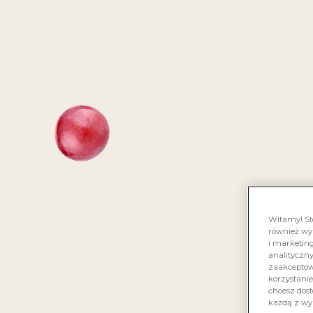
KONKU
LA
Witamy! St
również wy
i marketing
analityczn
zaakceptowa
korzystanie
chcesz dost
każdą z wy