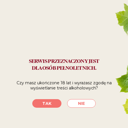
Polecane:
do relaksu
SPRAWDŹ, GDZIE
SERWIS PRZEZNACZONY JEST
KUPIĆ
DLA OSÓB PEŁNOLETNICH.
Czy masz ukończone 18 lat i wyrażasz zgodę
na
SKLEPY INTERNETOWE
wyświetlanie treści alkoholowych?
TAK
NIE