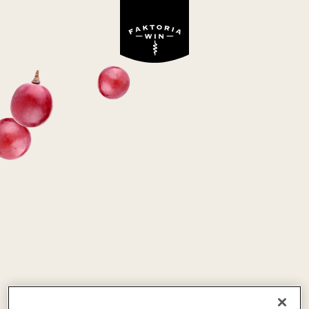
Wino niedostępne w ofercie Faktoria Win
KADARKA
czerwone, półwytrawne
Bułgaria
-