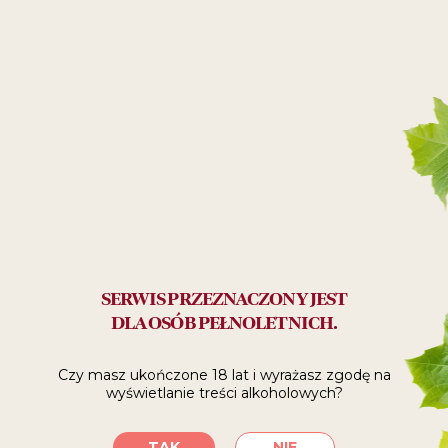
Desery
29
99
ZŁ
Polecane:
na spotkanie z przyjaciółmi
SERWIS PRZEZNACZONY JEST
DLA OSÓB PEŁNOLETNICH.
SPRAWDŹ, GDZIE
Czy masz ukończone 18 lat i wyrażasz zgodę
na
wyświetlanie treści alkoholowych?
KUPIĆ
TAK
NIE