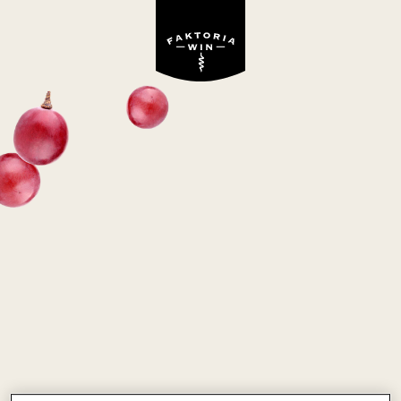
JACOB'S CREEK
RIESLING
białe, wytrawne
Australia
Riesling