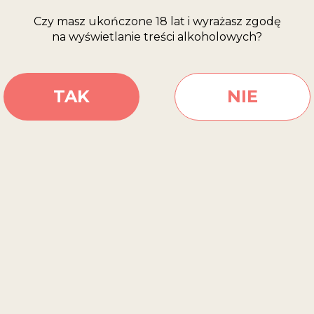
RAWDŹ, GDZIE KU
Czy masz ukończone 18 lat i wyrażasz zgodę
na wyświetlanie treści alkoholowych?
TAK
NIE
SKLEPY INTERNETOWE
EPU
PRZEJDŹ DO SKLEPU
PRZEJDŹ DO SKLEPU
PR
SKLEPY STACJONARNE