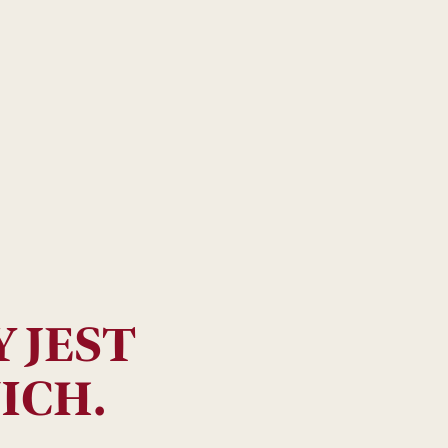
17
99
ZŁ
 JEST
ICH.