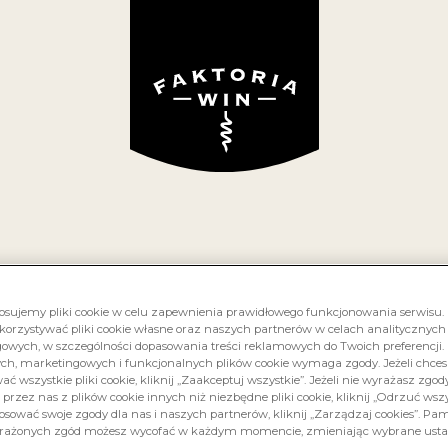
RS
O NAS
KOLEKCJA WIN
GRAPE TALK
GDZIE
ZANIEC ZIMOW
AKU POMARAŃ
Z CZEKOLADĄ
osujemy pliki cookie w celu zapewnienia prawidłowego funkcjonowania serwisu
korzystywać pliki cookie własne oraz naszych partnerów w celach analitycznych
owych, w szczególności dopasowania treści reklamowych do Twoich preferencji. 
ych, marketingowych i funkcjonalnych plików cookie wymaga zgody. Jeżeli chce
ć wszystkie pliki cookie, kliknij „Zaakceptuj wszystkie”. Jeżeli nie wyrażasz zgod
czerwone, słodkie
 przez nas z plików cookie innych niż niezbędne pliki cookie, kliknij „Odrzuć wszys
osować swoje zgody dla nas i naszych partnerów, kliknij „Zarządzaj cookies”. Pami
rażonych zgód możesz wycofać w każdym momencie, zmieniając wybrane usta