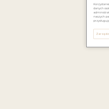
Korzystani
danych oso
administrat
naszych pa
przysługuj
Zarządz
Deli
I
w pr