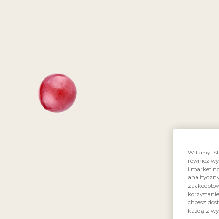
KONKU
GR
SM
Witamy! St
również wy
i marketing
analityczn
zaakceptowa
korzystanie
chcesz dost
każdą z wy