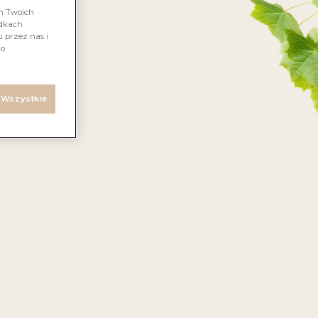
em Twoich
adkach
 przez nas i
 o
 Wszystkie
maku.
za
akuje