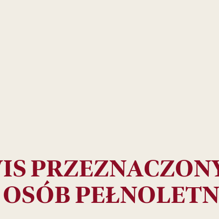
Foodpairing
Aperitif
IS PRZEZNACZONY
Polecane:
do relaksu
 OSÓB PEŁNOLETN