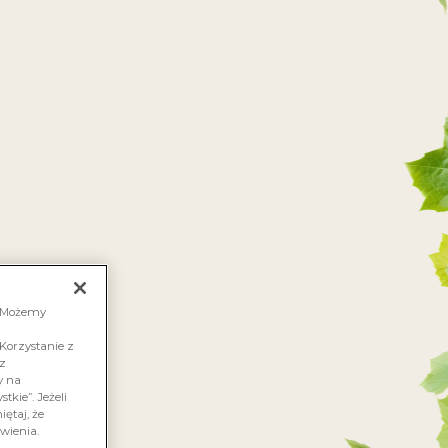
FAKTORIAWINALACARTE.PL
 JESTEŚMY
ZGRANA PARA
KONTAKT
Y O
CZA
. Możemy
Korzystanie z
sz
y na
tkie”. Jeżeli
ętaj, że
wienia.