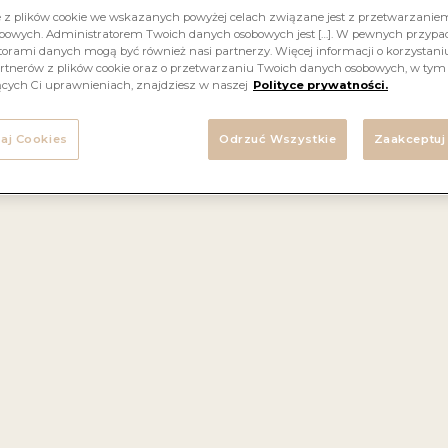
e z plików cookie we wskazanych powyżej celach związane jest z przetwarzani
bowych. Administratorem Twoich danych osobowych jest […]. W pewnych przyp
orami danych mogą być również nasi partnerzy. Więcej informacji o korzystaniu
Polska
BLEND
rtnerów z plików cookie oraz o przetwarzaniu Twoich danych osobowych, w tym
ących Ci uprawnieniach, znajdziesz w naszej
Polityce prywatności.
aj Cookies
Odrzuć Wszystkie
Zaakceptuj
katnie słodkie, o przyjemnym aromacie i harmonijnym s
dealne na chłodne dni – doskonale rozgrzewa i wprowad
zyjemny nastrój. Produkt gotowy do picia, najlepiej sm
podgrzany.
Aromaty i nuty smakowe:
przyprawy korzenne