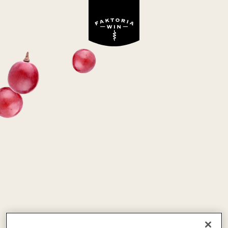
GRAPE TALK TUTTO
BENE PRIMITIVO
czerwone, półwytrawne
Włochy
Primitivo