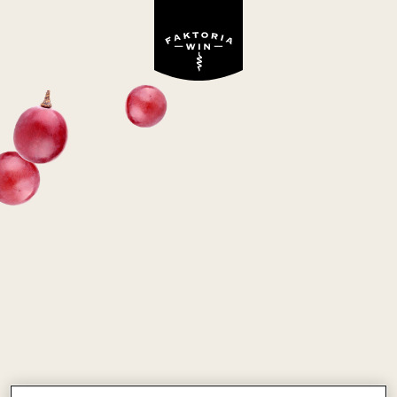
Wino niedostępne w ofercie Faktoria Win
FAISAO FRUITY
białe, słodkie
Portugalia
BLEND