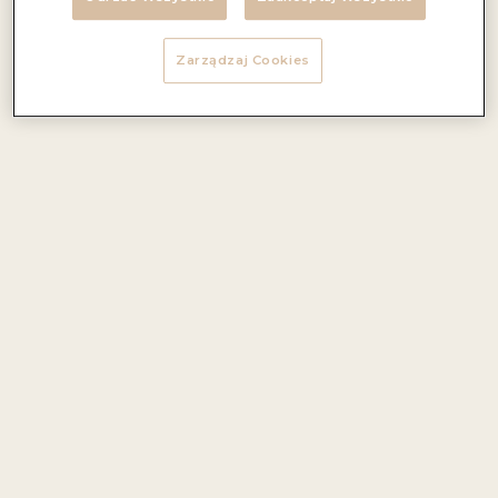
Zarządzaj Cookies
Lekki, aromatyzowany napój na bazie wina z regionu
Vinho Verde, który urzeka słodkimi nutami soczystego
ananasa i egzotycznej marakui. Delikatny bukiet owocowy
wypełnia kubki smakowe świeżością tropikalnych owoców.
Aromaty i nuty smakowe:
owoce tropikalne
Foodpairing