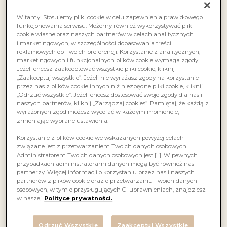
Witamy! Stosujemy pliki cookie w celu zapewnienia prawidłowego
funkcjonowania serwisu. Możemy również wykorzystywać pliki
cookie własne oraz naszych partnerów w celach analitycznych
i marketingowych, w szczególności dopasowania treści
reklamowych do Twoich preferencji. Korzystanie z analitycznych,
marketingowych i funkcjonalnych plików cookie wymaga zgody.
Jeżeli chcesz zaakceptować wszystkie pliki cookie, kliknij
„Zaakceptuj wszystkie”. Jeżeli nie wyrażasz zgody na korzystanie
przez nas z plików cookie innych niż niezbędne pliki cookie, kliknij
„Odrzuć wszystkie”. Jeżeli chcesz dostosować swoje zgody dla nas i
naszych partnerów, kliknij „Zarządzaj cookies”. Pamiętaj, że każdą z
wyrażonych zgód możesz wycofać w każdym momencie,
zmieniając wybrane ustawienia.
Korzystanie z plików cookie we wskazanych powyżej celach
związane jest z przetwarzaniem Twoich danych osobowych.
Administratorem Twoich danych osobowych jest […]. W pewnych
przypadkach administratorami danych mogą być również nasi
partnerzy. Więcej informacji o korzystaniu przez nas i naszych
partnerów z plików cookie oraz o przetwarzaniu Twoich danych
osobowych, w tym o przysługujących Ci uprawnieniach, znajdziesz
w naszej
Polityce prywatności.
Odrzuć Wszystkie
Zaakceptuj Wszystkie