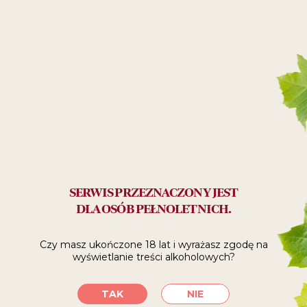
Desery
16
99
ZŁ
Polecane:
do relaksu
SERWIS PRZEZNACZONY JEST
DLA OSÓB PEŁNOLETNICH.
SPRAWDŹ, GDZIE
Czy masz ukończone 18 lat i wyrażasz zgodę
na
KUPIĆ
wyświetlanie treści alkoholowych?
TAK
NIE
SKLEPY INTERNETOWE