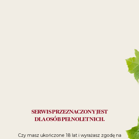
Ryby
Owoce Morza
26
99
ZŁ
Polecane:
na spotkanie z przyjaciółmi
Skład
SERWIS PRZEZNACZONY JEST
DLA OSÓB PEŁNOLETNICH.
Winogrona Chardonnay
Wartości odżywcze
Czy masz ukończone 18 lat i wyrażasz zgodę
na
Energy (kJ)
305