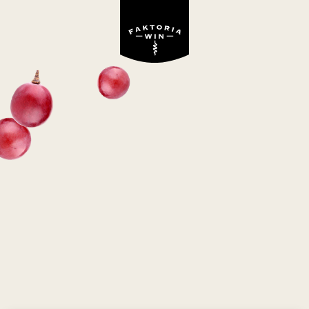
DAOS TREASURE
CHARDONNAY
białe, wytrawne
Mołdawia
Chardonnay