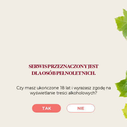
27
ZŁ
Polecane:
do relaksu
SPRAWDŹ, GDZIE
SERWIS PRZEZNACZONY JEST
DLA OSÓB PEŁNOLETNICH.
KUPIĆ
Czy masz ukończone 18 lat i wyrażasz zgodę
na
wyświetlanie treści alkoholowych?
SKLEPY INTERNETOWE
TAK
NIE