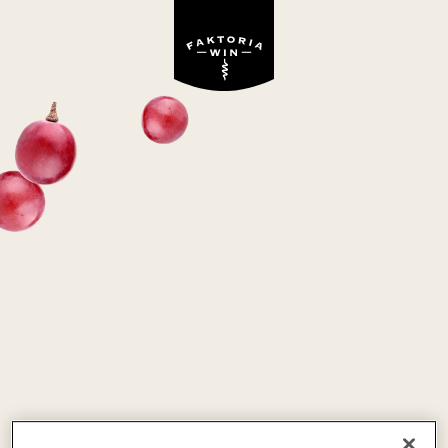
Wino niedostępne w ofercie Faktoria Win
CRUSE GENERATION
czerwone, wytrawne
Francja
Merlot