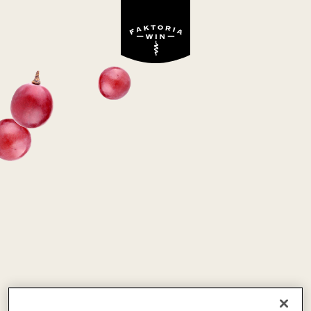
BELLA CIAO
białe, półsłodkie
Polska
BLEND