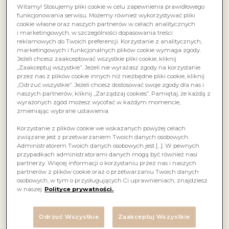
Witamy! Stosujemy pliki cookie w celu zapewnienia prawidłowego
funkcjonowania serwisu. Możemy również wykorzystywać pliki
cookie własne oraz naszych partnerów w celach analitycznych
i marketingowych, w szczególności dopasowania treści
reklamowych do Twoich preferencji. Korzystanie z analitycznych,
marketingowych i funkcjonalnych plików cookie wymaga zgody.
Jeżeli chcesz zaakceptować wszystkie pliki cookie, kliknij
„Zaakceptuj wszystkie”. Jeżeli nie wyrażasz zgody na korzystanie
przez nas z plików cookie innych niż niezbędne pliki cookie, kliknij
„Odrzuć wszystkie”. Jeżeli chcesz dostosować swoje zgody dla nas i
naszych partnerów, kliknij „Zarządzaj cookies”. Pamiętaj, że każdą z
wyrażonych zgód możesz wycofać w każdym momencie,
zmieniając wybrane ustawienia.
Korzystanie z plików cookie we wskazanych powyżej celach
związane jest z przetwarzaniem Twoich danych osobowych.
Administratorem Twoich danych osobowych jest […]. W pewnych
przypadkach administratorami danych mogą być również nasi
partnerzy. Więcej informacji o korzystaniu przez nas i naszych
partnerów z plików cookie oraz o przetwarzaniu Twoich danych
osobowych, w tym o przysługujących Ci uprawnieniach, znajdziesz
Musujące orzeźwienie urzekające owocowym aromatem,
w naszej
Polityce prywatności.
słodyczą i świeżością, tworzące niezwykłe doświadczenie
dla podniebienia. Najlepiej smakuje schłodzone. Idealne
na prezent. Podziel się ciepłym słowem i napisz coś
Odrzuć Wszystkie
Zaakceptuj Wszystkie
miłego na butelce dla drugiej osoby!