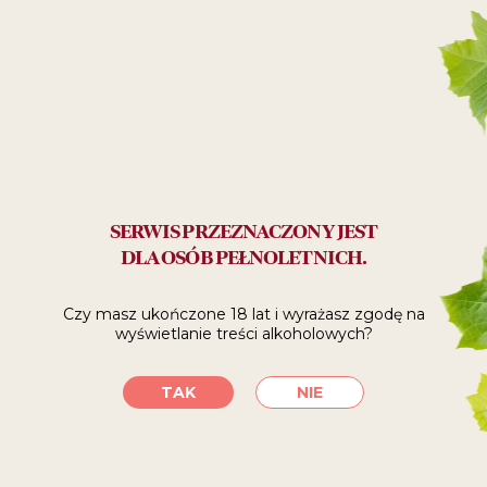
Polecane:
na prezent
SPRAWDŹ, GDZIE
SERWIS PRZEZNACZONY JEST
KUPIĆ
DLA OSÓB PEŁNOLETNICH.
Czy masz ukończone 18 lat i wyrażasz zgodę
na
SKLEPY INTERNETOWE
wyświetlanie treści alkoholowych?
TAK
NIE