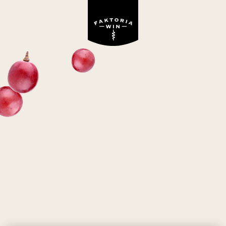
Wino niedostępne w ofercie Faktoria Win
BARON D`ARIGNAC
MOELLEUX
czerwone, półsłodkie
Francja
Tempranillo