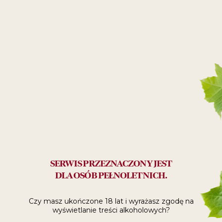
Makaron
23
99
ZŁ
SERWIS PRZEZNACZONY JEST
Polecane:
do relaksu
DLA OSÓB PEŁNOLETNICH.
Czy masz ukończone 18 lat i wyrażasz zgodę
na
SPRAWDŹ, GDZIE
wyświetlanie treści alkoholowych?