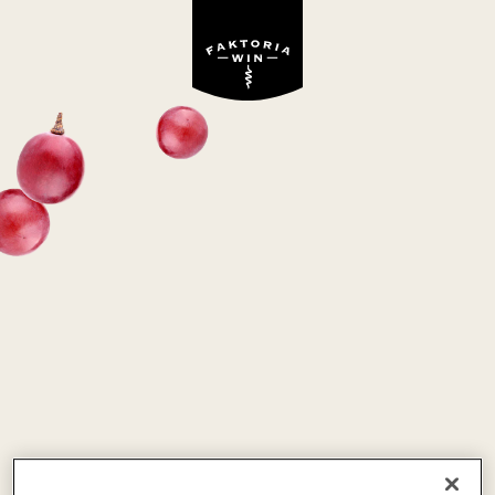
Wino niedostępne w ofercie Faktoria Win
ALLURE MERLOT
różowe, półsłodkie
Włochy