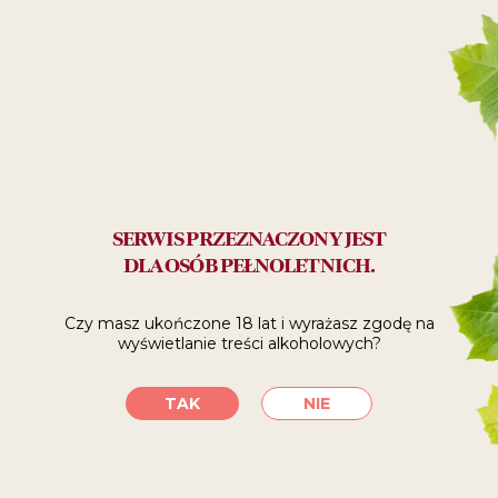
29
99
ZŁ
SPRAWDŹ, GDZIE
SERWIS PRZEZNACZONY JEST
KUPIĆ
DLA OSÓB PEŁNOLETNICH.
Czy masz ukończone 18 lat i wyrażasz zgodę
na
SKLEPY INTERNETOWE
wyświetlanie treści alkoholowych?
TAK
NIE